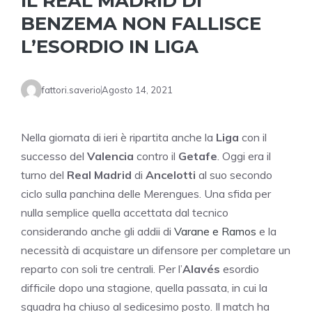
IL REAL MADRID DI
BENZEMA NON FALLISCE
L’ESORDIO IN LIGA
fattori.saverio
Agosto 14, 2021
Nella giornata di ieri è ripartita anche la
Liga
con il
successo del
Valencia
contro il
Getafe
. Oggi era il
turno del
Real Madrid
di
Ancelotti
al suo secondo
ciclo sulla panchina delle Merengues. Una sfida per
nulla semplice quella accettata dal tecnico
considerando anche gli addii di
Varane e Ramos
e la
necessità di acquistare un difensore per completare un
reparto con soli tre centrali. Per l’
Alavés
esordio
difficile dopo una stagione, quella passata, in cui la
squadra ha chiuso al sedicesimo posto. Il match ha