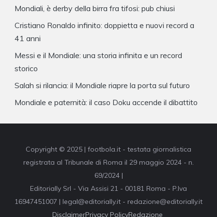
Mondiali, è derby della birra fra tifosi: pub chiusi
Cristiano Ronaldo infinito: doppietta e nuovi record a
41 anni
Messi e il Mondiale: una storia infinita e un record
storico
Salah si rilancia: il Mondiale riapre la porta sul futuro
Mondiale e paternità: il caso Doku accende il dibattito
Copyright © 2025 | footbola.it - testata giornalistica
registrata al Tribunale di Roma il 29 maggio 2024 - n.
69/2024 |
Editorially Srl - Via Assisi 21 - 00181 Roma - P.Iva
16947451007 | legal@editorially.it - redazione@editorially.it
Disclaimer
Privacy Policy
Redazione