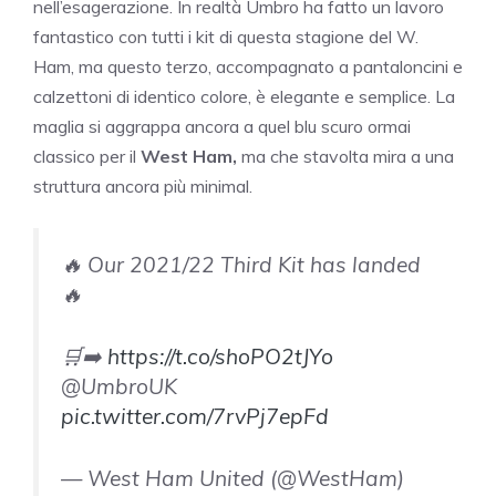
nell’esagerazione. In realtà Umbro ha fatto un lavoro
fantastico con tutti i kit di questa stagione del W.
Ham, ma questo terzo, accompagnato a pantaloncini e
calzettoni di identico colore, è elegante e semplice. La
maglia si aggrappa ancora a quel blu scuro ormai
classico per il
West Ham,
ma che stavolta mira a una
struttura ancora più minimal.
🔥 Our 2021/22 Third Kit has landed
🔥
🛒➡️
https://t.co/shoPO2tJYo
@UmbroUK
pic.twitter.com/7rvPj7epFd
— West Ham United (@WestHam)