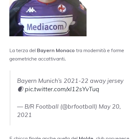
La terza del
Bayern Monaco
tra modernità e forme
geometriche accattivanti
.
Bayern Munich’s 2021-22 away jersey
🌒
pic.twitter.com/xI12sYvTuq
— B/R Football (@brfootball) May 20,
2021
E chicca finale anche quella del
Molde,
club norvegese