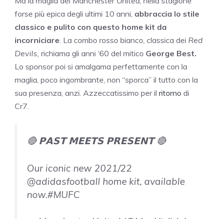
Ma la maglia del Manchester United, nella stagione
forse più epica degli ultimi 10 anni,
abbraccia lo stile
classico e pulito con questo home kit da
incorniciare
. La combo rosso bianco, classica dei
Red
Devils,
richiama gli anni ‘60 del mitico
George Best.
Lo sponsor poi si amalgama perfettamente con la
maglia, poco ingombrante, non “sporca” il tutto con la
sua presenza, anzi. Azzeccatissimo per il
ritorno
di
Cr7.
🔴 𝗣𝗔𝗦𝗧 𝗠𝗘𝗘𝗧𝗦 𝗣𝗥𝗘𝗦𝗘𝗡𝗧 🔴
Our iconic new 2021/22
@adidasfootball home kit, available
now.#MUFC