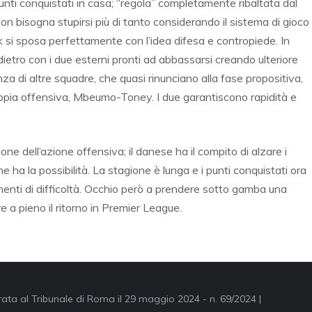
ti conquistati in casa; “regola” completamente ribaltata dal
n bisogna stupirsi più di tanto considerando il sistema di gioco
nk si sposa perfettamente con l’idea difesa e contropiede. In
ietro con i due esterni pronti ad abbassarsi creando ulteriore
enza di altre squadre, che quasi rinunciano alla fase propositiva,
oppia offensiva, Mbeumo-Toney. I due garantiscono rapidità e
ione dell’azione offensiva; il danese ha il compito di alzare i
 ha la possibilità. La stagione è lunga e i punti conquistati ora
nti di difficoltà. Occhio però a prendere sotto gamba una
 a pieno il ritorno in Premier League.
trata al Tribunale di Roma il 29 maggio 2024 - n. 69/2024 |