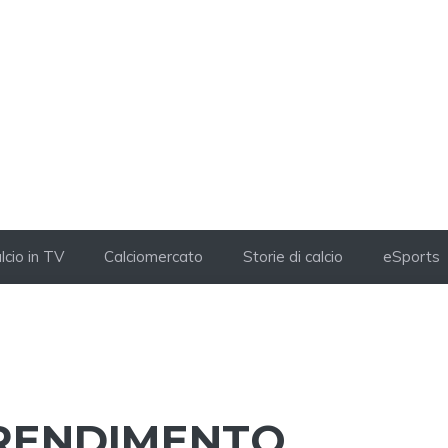
lcio in TV
Calciomercato
Storie di calcio
eSports
 RENDIMENTO