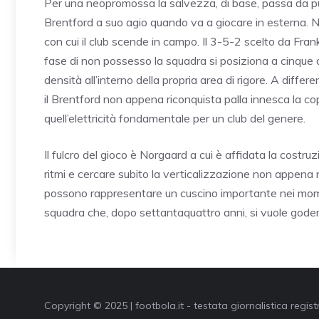
Per una neopromossa la salvezza, di base, passa da pun
Brentford a suo agio quando va a giocare in esterna. No
con cui il club scende in campo. Il 3-5-2 scelto da Fra
fase di non possesso la squadra si posiziona a cinque d
densità all’interno della propria area di rigore. A differ
il Brentford non appena riconquista palla innesca la c
quell’elettricità fondamentale per un club del genere.
Il fulcro del gioco è Norgaard a cui è affidata la costruz
ritmi e cercare subito la verticalizzazione non appena ne
possono rappresentare un cuscino importante nei mome
squadra che, dopo settantaquattro anni, si vuole godere
Copyright © 2025 | footbola.it - testata giornalistica regis