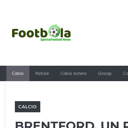
Vai
al
contenuto
Calcio
Notizie
Calcio estero
Gossip
Ca
CALCIO
BRENTFORD, UN