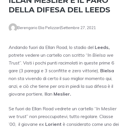
ILLAN MESLIER È IL FARO
DELLA DIFESA DEL LEEDS
Berengario Elia Pelizzari
Settembre 27, 2021
Andando fuori da Ellan Road, lo stadio del
Leeds,
potrete vedere un cartello con scritto “
In Bielsa we
Trust
”. Visti i pochi punti racimolati in queste prime 6
gare (3 pareggi e 3 sconfitte e zero vittorie),
Bielsa
non sta vivendo di certo il suo miglior momento qui,
anzi, e ciò che tiene per ora in piedi la sua difesa è il
giovane portiere, Illan
Meslier.
Se fuori da Ellan Road vedrete un cartello “
In Meslier
we trust
” non preoccupatevi, tutto regolare. Classe
’00, il giovane ex
Lorient
è considerato come uno dei