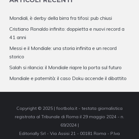
ARTICOLI RECENTI
Mondiali, è derby della birra fra tifosi: pub chiusi
Cristiano Ronaldo infinito: doppietta e nuovi record a
41 anni
Messi e il Mondiale: una storia infinita e un record
storico
Salah si rilancia: il Mondiale riapre la porta sul futuro
Mondiale e paternità: il caso Doku accende il dibattito
Copyright © 2025 | footbola.it - testata giornalistica
registrata al Tribunale di Roma il 29 maggio 2024 - n.
69/2024 |
Editorially Srl - Via Assisi 21 - 00181 Roma - P.Iva