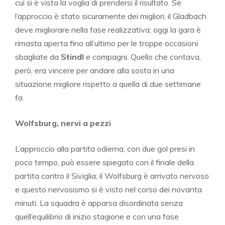
cui si è vista la voglia di prendersi il risultato. Se
l’approccio è stato sicuramente dei migliori, il Gladbach
deve migliorare nella fase realizzativa; oggi la gara è
rimasta aperta fino all’ultimo per le troppe occasioni
sbagliate da
Stindl
e compagni. Quello che contava,
però, era vincere per andare alla sosta in una
situazione migliore rispetto a quella di due settimane
fa
Wolfsburg, nervi a pezzi
L’approccio alla partita odierna, con due gol presi in
poco tempo, può essere spiegato con il finale della
partita contro il Siviglia; il Wolfsburg è arrivato nervoso
e questo nervosismo si è visto nel corso dei novanta
minuti. La squadra è apparsa disordinata senza
quell’equilibrio di inizio stagione e con una fase