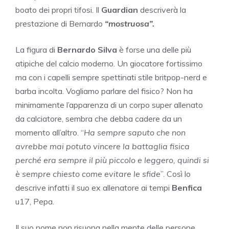
boato dei propri tifosi. Il
Guardian
descriverà la
prestazione di Bernardo
“mostruosa”.
La figura di
Bernardo Silva
è forse una delle più
atipiche del calcio moderno. Un giocatore fortissimo
ma con i capelli sempre spettinati stile britpop-nerd e
barba incolta. Vogliamo parlare del fisico? Non ha
minimamente l’apparenza di un corpo super allenato
da calciatore, sembra che debba cadere da un
momento all’altro. “
Ha sempre saputo che non
avrebbe mai potuto vincere la battaglia fisica
perché era sempre il più piccolo e leggero, quindi si
è sempre chiesto come evitare le sfide
”. Così lo
descrive infatti il suo ex allenatore ai tempi
Benfica
u17, Pepa.
Il suo nome non risuona nella mente delle persone