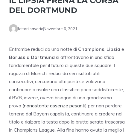
IL LIPSIA FRENA LA CORSA
DEL DORTMUND
fattori.saverio
Novembre 6, 2021
Entrambe reduci da una notte di
Champions
,
Lipsia
e
Borussia Dortmund
si affrontavano in una sfida
fondamentale per il futuro di queste due squadre. I
ragazzi di Marsch, reduci da sei risultati utili
consecutivi, cercavano altri punti se volevano
continuare a risalire una classifica poco soddisfacente;
il BVB, invece, aveva bisogno di una grandissima
prova (
nonostante assenze pesanti
) per non perdere
terreno dal Bayern capolista, continuare a credere nel
titolo e rialzare la testa dopo la brutta serata trascorsa
in Champions League. Alla fine hanno avuto la meglio i