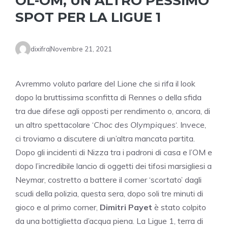
OL-OM, UN ALTRO PESSIMO
SPOT PER LA LIGUE 1
dixifra
Novembre 21, 2021
Avremmo voluto parlare del Lione che si rifa il look
dopo la bruttissima sconfitta di Rennes o della sfida
tra due difese agli opposti per rendimento o, ancora, di
un altro spettacolare ‘
Choc des Olympiques
‘. Invece,
ci troviamo a discutere di un’altra mancata partita.
Dopo gli incidenti di Nizza tra i padroni di casa e l’OM e
dopo l’incredibile lancio di oggetti dei tifosi marsigliesi a
Neymar, costretto a battere il corner ‘scortato’ dagli
scudi della polizia, questa sera, dopo soli tre minuti di
gioco e al primo corner,
Dimitri Payet
è stato colpito
da una bottiglietta d’acqua piena. La Ligue 1, terra di