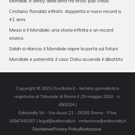
Mondiali, è derby della birra fra tifosi: pub chiusi
Cristiano Ronaldo infinito: doppietta e nuovi record a
41 anni
Messi e il Mondiale: una storia infinita e un record
storico
Salah si rilancia: il Mondiale riapre la porta sul futuro
Mondiale e paternità: il caso Doku accende il dibattito
Copyright © 2025 | footbola.it - testata giornalistica
registrata al Tribunale di Roma il 29 maggio 2024 - n.
69/2024 |
Editorially Srl - Via Assisi 21 - 00181 Roma - P.Iva
16947451007 | legal@editorially.it - redazione@editorially.it
Disclaimer
Privacy Policy
Redazione