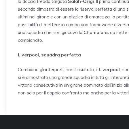
la doccia fredda targata
Salah-Origi
. Il primo contin
secondo dimostra di essere la riserva perfetta di una 
ultimi nel girone e con un pizzico di amarezza; la parti
possibilità di mettere in campo una formazione divers
una squadra che non giocava la
Champions
da sette a
campionato.
Liverpool, squadra perfetta
Cambiano gli interpreti, non il risultato; il
Liverpool
, no
si è dimostrato una grande squadra in tutti gli interpret
vittoria consecutiva in un girone dominato dall’inizio alla
non solo per il doppio confronto ma anche per la vittori