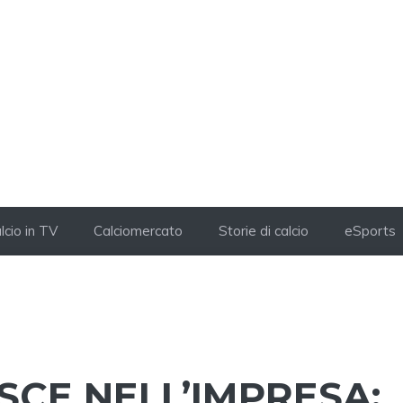
lcio in TV
Calciomercato
Storie di calcio
eSports
ESCE NELL’IMPRESA: