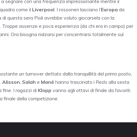
ua a segnare con una frequenza impressionante mentre il
squadra come il
Liverpool
. I rossoneri lasciano l’
Europa
da
ta di questa sera Pioli avrebbe voluto giocarsela con la
a. Troppe assenze e poca esperienza (da chi era in campo) per
nni. Ora bisogna rialzarsi per concentrarsi totalmente sul
nostante un turnover dettato dalla tranquillità del primo posto,
i.
Alisson
,
Salah
e
Mané
hanno trascinato i
Reds
alla sesta
 fine. I ragazzi di
Klopp
vanno agli ottavi di finale da favoriti
a finale della competizione.