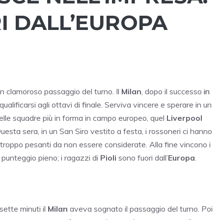
I DALL’EUROPA
un clamoroso passaggio del turno. Il
Milan
, dopo il successo
in
alificarsi agli ottavi di finale. Serviva vincere e sperare in un
 delle squadre più in forma in campo europeo, quel
Liverpool
sta sera, in un San Siro vestito a festa, i rossoneri ci hanno
 troppo pesanti da non essere considerate. Alla fine vincono i
 punteggio pieno; i ragazzi di
Pioli
sono fuori dall’
Europa
.
sette minuti il
Milan
aveva sognato il passaggio del turno. Poi