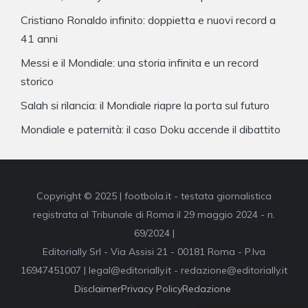
Cristiano Ronaldo infinito: doppietta e nuovi record a
41 anni
Messi e il Mondiale: una storia infinita e un record
storico
Salah si rilancia: il Mondiale riapre la porta sul futuro
Mondiale e paternità: il caso Doku accende il dibattito
Copyright © 2025 | footbola.it - testata giornalistica
registrata al Tribunale di Roma il 29 maggio 2024 - n.
69/2024 |
Editorially Srl - Via Assisi 21 - 00181 Roma - P.Iva
16947451007 | legal@editorially.it - redazione@editorially.it
Disclaimer
Privacy Policy
Redazione