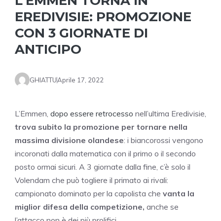
L’EMMEN TORNA IN
EREDIVISIE: PROMOZIONE
CON 3 GIORNATE DI
ANTICIPO
GHIATTU
Aprile 17, 2022
L’Emmen,
dopo essere retrocesso
nell’ultima Eredivisie,
trova subito la promozione per tornare nella
massima divisione olandese
: i biancorossi vengono
incoronati dalla matematica con il primo o il secondo
posto ormai sicuri. A 3 giornate dalla fine, c’è solo il
Volendam che può togliere il primato ai rivali:
campionato dominato per la capolista che
vanta la
miglior difesa della competizione,
anche se
l’attacco non è dei più prolifici.