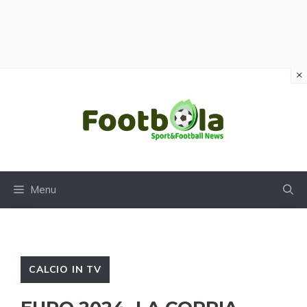
×
Vai
al
contenuto
Menu
CALCIO IN TV