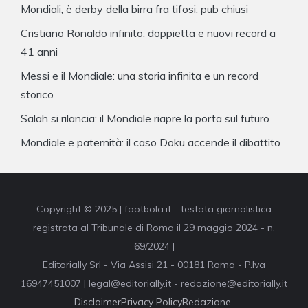
Mondiali, è derby della birra fra tifosi: pub chiusi
Cristiano Ronaldo infinito: doppietta e nuovi record a
41 anni
Messi e il Mondiale: una storia infinita e un record
storico
Salah si rilancia: il Mondiale riapre la porta sul futuro
Mondiale e paternità: il caso Doku accende il dibattito
Copyright © 2025 | footbola.it - testata giornalistica
registrata al Tribunale di Roma il 29 maggio 2024 - n.
69/2024 |
Editorially Srl - Via Assisi 21 - 00181 Roma - P.Iva
16947451007 | legal@editorially.it - redazione@editorially.it
Disclaimer
Privacy Policy
Redazione