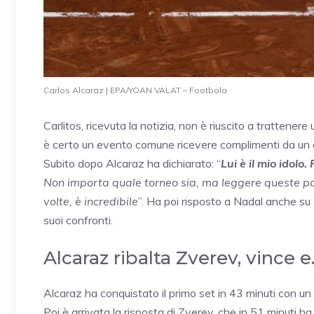
Carlos Alcaraz | EPA/YOAN VALAT – Footbola
Carlitos, ricevuta la notizia, non è riuscito a trattene
è certo un evento comune ricevere complimenti da un ca
Subito dopo Alcaraz ha dichiarato: “
Lui è il mio idolo
Non importa quale torneo sia, ma leggere queste paro
volte, è incredibile
”. Ha poi risposto a Nadal anche su
suoi confronti.
Alcaraz ribalta Zverev, vince 
Alcaraz ha conquistato il primo set in 43 minuti con un p
Poi è arrivata la risposta di Zverev, che in 51 minuti h