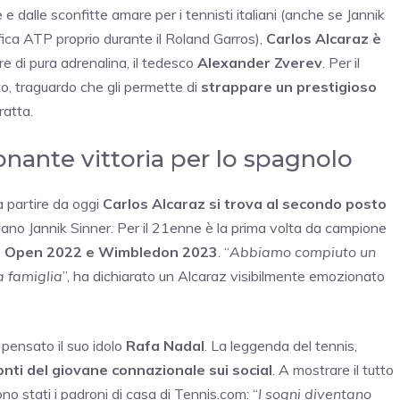
 dalle sconfitte amare per i tennisti italiani (anche se Jannik
ifica ATP proprio durante il Roland Garros),
Carlos Alcaraz è
ore di pura adrenalina, il tedesco
Alexander Zverev
. Per il
o, traguardo che gli permette di
strappare un prestigioso
ratta.
ionante vittoria per lo spagnolo
 a partire da oggi
Carlos Alcaraz si trova al secondo posto
liano Jannik Sinner. Per il 21enne è la prima volta da campione
 Open 2022 e Wimbledon 2023
. “
Abbiamo compiuto un
a famiglia
”, ha dichiarato un Alcaraz visibilmente emozionato
 pensato il suo idolo
Rafa Nadal
. La leggenda del tennis,
onti del giovane connazionale sui social
. A mostrare il tutto
ono stati i padroni di casa di Tennis.com: “
I sogni diventano