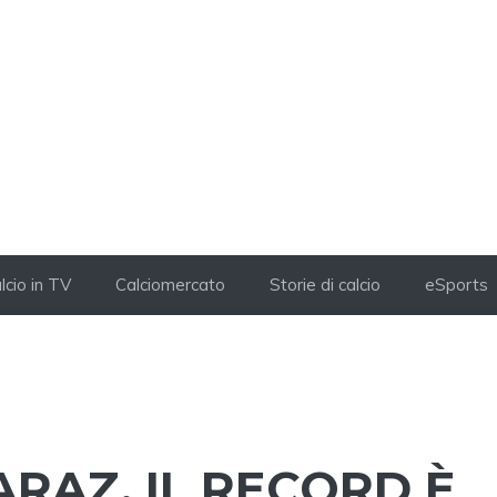
lcio in TV
Calciomercato
Storie di calcio
eSports
ARAZ, IL RECORD È