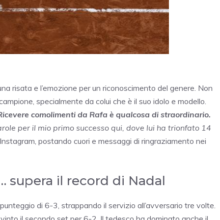
re una risata e l’emozione per un riconoscimento del genere. Non
mpione, specialmente da colui che è il suo idolo e modello.
. Ricevere comolimenti da Rafa è qualcosa di straordinario.
le per il mio primo successo qui, dove lui ha trionfato 14
 Instagram, postando cuori e messaggi di ringraziamento nei
e… supera il record di Nadal
unteggio di 6-3, strappando il servizio all’avversario tre volte.
a vinto il secondo set per 6-2. Il tedesco ha dominato anche il