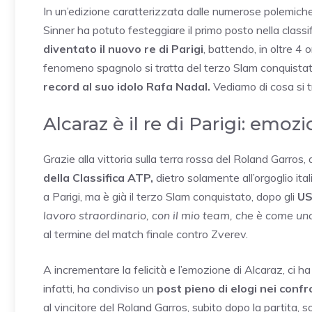
In un’edizione caratterizzata dalle numerose polemiche e
Sinner ha potuto festeggiare il primo posto nella class
diventato il nuovo re di Parigi
, battendo, in oltre 4 
fenomeno spagnolo si tratta del terzo Slam conquistat
record al suo idolo Rafa Nadal.
Vediamo di cosa si t
Alcaraz è il re di Parigi: emoz
Grazie alla vittoria sulla terra rossa del Roland Garros,
della Classifica ATP,
dietro solamente all’orgoglio ita
a Parigi, ma è già il terzo Slam conquistato, dopo gli
US
lavoro straordinario, con il mio team, che è come un
al termine del match finale contro Zverev.
A incrementare la felicità e l’emozione di Alcaraz, ci ha
infatti, ha condiviso un
post pieno di elogi nei confr
al vincitore del Roland Garros, subito dopo la partita, s