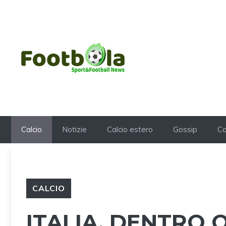
Vai
al
contenuto
Calcio
Notizie
Calcio estero
Gossip
Ca
CALCIO
ITALIA, DENTRO 