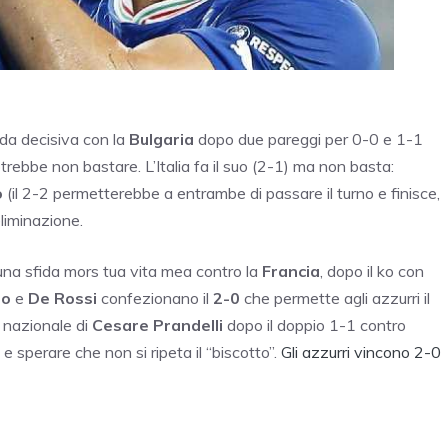
fida decisiva con la
Bulgaria
dopo due pareggi per 0-0 e 1-1
rebbe non bastare. L’Italia fa il suo (2-1) ma non basta:
o
(il 2-2 permetterebbe a entrambe di passare il turno e finisce,
eliminazione.
una sfida mors tua vita mea contro la
Francia
, dopo il ko con
lo
e
De Rossi
confezionano il
2-0
che permette agli azzurri il
 nazionale di
Cesare Prandelli
dopo il doppio 1-1 contro
e sperare che non si ripeta il “biscotto”.
Gli azzurri vincono 2-0