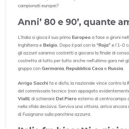
campionati europei?
Anni’ 80 e 90’, quante a
L’Italia si gioca il suo primo
Europeo
a fase a gironi nel
Inghilterra e
Belgio
. Dopo il pari con la
“Roja”
e l’1-0 c
gli azzurri saranno costretti a giocarsi la finale di cons
costretta al tutto per tutto anche nell’ultima gara nel g
gruppo con
Germania
,
Repubblica Ceca
e
Russia
.
Arrigo Sacchi
fa e disfa, la nazionale vince contro la
R
del commissario tecnico (non appagato evidentemente
Vialli
) di schierare
Del Piero
esterno di centrocampo 
nella sfida decisiva. Serviva una vittoria, arriva ancora
di Fusignano sulla panchina azzurra.