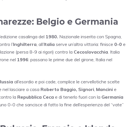
marezze: Belgio e Germania
l’edizione casalinga del
1980.
Nazionale inserita con Spagna,
ontro l’
Inghilterra
, all’
Italia
serve un’altra vittoria: finisce
0-0
e
olazione (persa 8-9 ai rigori) contro la
Cecoslovacchia
. Italia
irone nel
1996
: passano le prime due del girone, Italia nel
ussia
all’esordio e poi cade, complice le cervellotiche scelte
 nel lasciare a casa
Roberto Baggio, Signori
,
Mancini
e
contro la
Repubblica Ceca
e di tenerlo fuori con la
Germania
 uno 0-0 che sancisce di fatto la fine dell’esperienza del “vate”