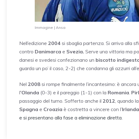
Immagine | Ansa
Nell’edizione
2004
si sbaglia partenza. Si arriva alla s
contro
Danimarca
e
Svezia.
Serve una vittoria ma pot
danesi e svedesi confezionano un
biscotto indigest
guarda un po’ il caso, 2-2) che condanna gli azzurri all’
Nel
2008
si rompe finalmente l’incantesimo: è ancora 
l
’Olanda
(0-3) e il pareggio (1-1) con la
Romania
.
Pir
passaggio del turno. Sofferto anche il
2012
, quando la
Spagna
e
Croazia
è costretta a vincere con l’
Irlanda
e si presentano alla fase a eliminazione diretta.