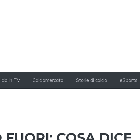
lcio in TV
Calciomercato
Storie di calcio
eSports
O FUORI: COSA DICE