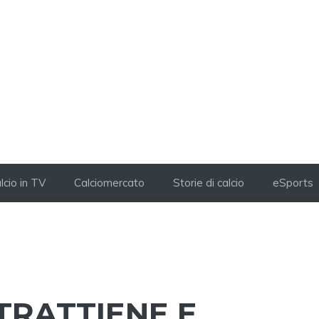
lcio in TV
Calciomercato
Storie di calcio
eSports
TRATTIENE E