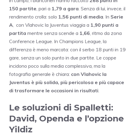
in campo, i bianconeri hanno raccolto
268 punti in
150 partite
, pari a
1,79 a gara
. Senza di lui, invece, il
rendimento crolla: solo
1,56 punti di media
. In
Serie
A
, con Vlahovic la Juventus viaggia a
1,90 punti a
partita
mentre senza scende a
1,66
, ritmo da zona
Conference League. In Champions League, la
differenza è meno marcata: con il serbo 18 punti in 19
gare, senza un solo punto in due partite. Le coppe
incidono poco sulla media complessiva, ma la
fotografia generale è chiara:
con Vlahovic la
Juventus è più solida, più pericolosa e più capace
di trasformare le occasioni in risultati
.
Le soluzioni di Spalletti:
David, Openda e l’opzione
Yildiz