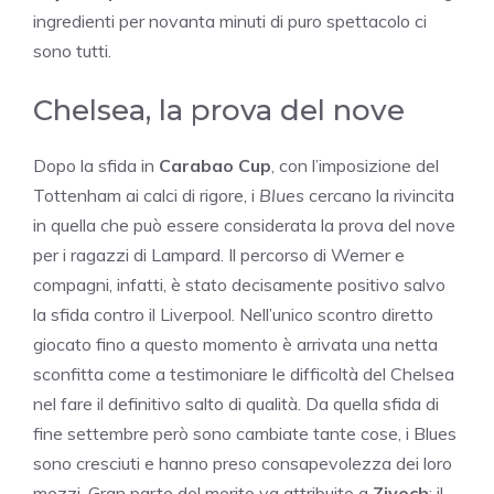
ingredienti per novanta minuti di puro spettacolo ci
sono tutti.
Chelsea, la prova del nove
Dopo la sfida in
Carabao Cup
, con l’imposizione del
Tottenham ai calci di rigore, i
Blues
cercano la rivincita
in quella che può essere considerata la prova del nove
per i ragazzi di Lampard. Il percorso di Werner e
compagni, infatti, è stato decisamente positivo salvo
la sfida contro il Liverpool. Nell’unico scontro diretto
giocato fino a questo momento è arrivata una netta
sconfitta come a testimoniare le difficoltà del Chelsea
nel fare il definitivo salto di qualità. Da quella sfida di
fine settembre però sono cambiate tante cose, i Blues
sono cresciuti e hanno preso consapevolezza dei loro
mezzi. Gran parte del merito va attribuito a
Ziyech
; il