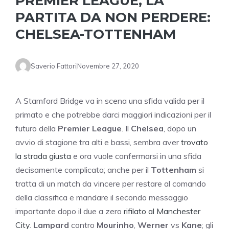
PREMIER LEAGUE, LA
PARTITA DA NON PERDERE:
CHELSEA-TOTTENHAM
Saverio Fattori
Novembre 27, 2020
A Stamford Bridge va in scena una sfida valida per il
primato e che potrebbe darci maggiori indicazioni per il
futuro della
Premier League
. Il
Chelsea
, dopo un
avvio di stagione tra alti e bassi, sembra aver
trovato
la strada giusta
e ora vuole confermarsi in una sfida
decisamente complicata; anche per il
Tottenham
si
tratta di un match da vincere per restare al comando
della classifica e mandare il secondo messaggio
importante dopo il due a zero
rifilato al Manchester
City
.
Lampard
contro
Mourinho
,
Werner
vs
Kane
; gli