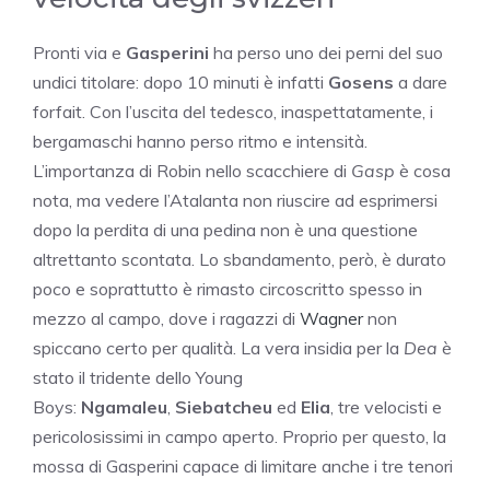
Pronti via e
Gasperini
ha perso uno dei perni del suo
undici titolare: dopo 10 minuti è infatti
Gosens
a dare
forfait. Con l’uscita del tedesco, inaspettatamente, i
bergamaschi hanno perso ritmo e intensità.
L’importanza di Robin nello scacchiere di
Gasp
è cosa
nota, ma vedere l’Atalanta non riuscire ad esprimersi
dopo la perdita di una pedina non è una questione
altrettanto scontata. Lo sbandamento, però, è durato
poco e soprattutto è rimasto circoscritto spesso in
mezzo al campo, dove i ragazzi di
Wagner
non
spiccano certo per qualità. La vera insidia per la
Dea
è
stato il tridente dello Young
Boys:
Ngamaleu
,
Siebatcheu
ed
Elia
, tre velocisti e
pericolosissimi in campo aperto. Proprio per questo, la
mossa di Gasperini capace di limitare anche i tre tenori