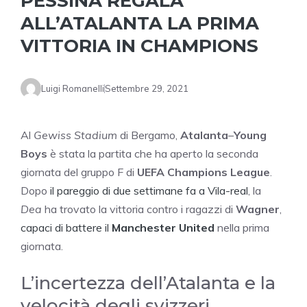
PESSINA REGALA
ALL’ATALANTA LA PRIMA
VITTORIA IN CHAMPIONS
Luigi Romanelli
Settembre 29, 2021
Al
Gewiss Stadium
di Bergamo,
Atalanta
–
Young
Boys
è stata la partita che ha aperto la seconda
giornata del gruppo F di
UEFA Champions League
.
Dopo
il pareggio di due settimane fa a Vila-real
, la
Dea
ha trovato la vittoria contro i ragazzi di
Wagner
,
capaci di battere il
Manchester United
nella prima
giornata.
L’incertezza dell’Atalanta e la
velocità degli svizzeri